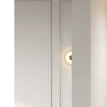
+7 931 118-34-56‬
Санкт-Петербург проспект Обуховской Обороны 86К
Оставить заявку
Портфолио
Услуги
Блог
Контакты
Политика конфиденциальности
Согласие на обработку ПД