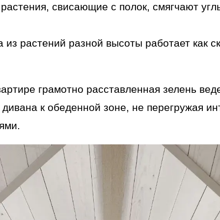
растения, свисающие с полок, смягчают угл
а из растений разной высоты работает как с
артире грамотно расставленная зелень веде
от дивана к обеденной зоне, не перегружая и
ями.