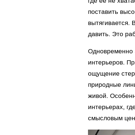
где её не хват
поставить высо
вытягивается. 
давить. Это ра
Одновременно 
интерьеров. Пр
ощущение стер
природные лини
живой. Особен
интерьерах, гд
смысловым цен