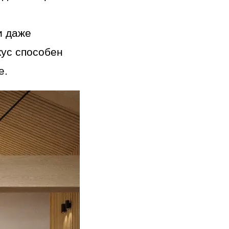
и даже
ус способен
е.