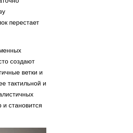
таточно
зу
лок перестает
еменных
сто создают
ичные ветки и
ее тактильной и
малистичных
р и становится