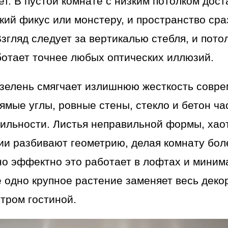
ает. В пустой комнате с низким потолком дос
кий фикус или монстеру, и пространство сра
Взгляд следует за вертикалью стебля, и пото
ботает точнее любых оптических иллюзий.
зелень смягчает излишнюю жесткость совр
ямые углы, ровные стены, стекло и бетон ча
ильности. Листья неправильной формы, хаот
и разбивают геометрию, делая комнату бол
но эффектно это работает в лофтах и мини
е одно крупное растение заменяет весь деко
тром гостиной.