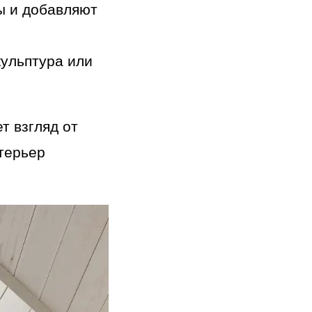
ы и добавляют
кульптура или
т взгляд от
нтерьер