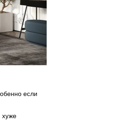
собенно если
е хуже